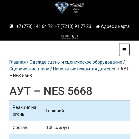
+7 (778) 141 64 72
,
+7 (7213) 91 77 23
Адрес и карта
проезда
Главная
/
Одежда сцены и сценическое оборудование
/
Сценические ткани
/
Напольные покрытия для сцен
/
АУТ
– NES 5668
АУТ – NES 5668
Реакция на
Горючий
огонь
Состав
100 % ждут