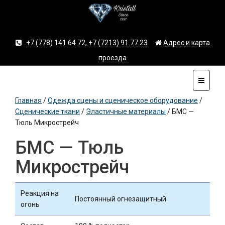
+7 (778) 141 64 72
,
+7 (7213) 91 77 23
Адрес и карта
проезда
Главная
/
Одежда сцены и сценическое оборудование
/
Сценические ткани
/
Эластичные материалы
/
БМС —
Тюль Микрострейч
БМС — Тюль
Микрострейч
Реакция на
Постоянный огнезащитный
огонь