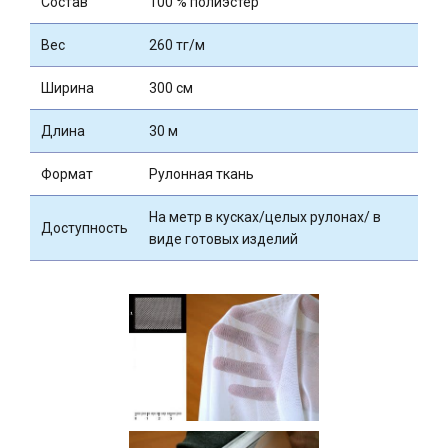
Состав
100 % полиэстер
Вес
260 тг/м
Ширина
300 см
Длина
30 м
Формат
Рулонная ткань
На метр в кусках/целых рулонах/ в
Доступность
виде готовых изделий