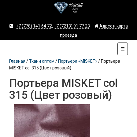
+7 (778) 141 64 72
,
+7 (7213) 91 77 23
Адрес и карта
проезда
Главная
/
Ткани оптом
/
Портьера «MISKET»
/
Портьера
MISKET col 315 (Цвет розовый)
Портьера MISKET col
315 (Цвет розовый)