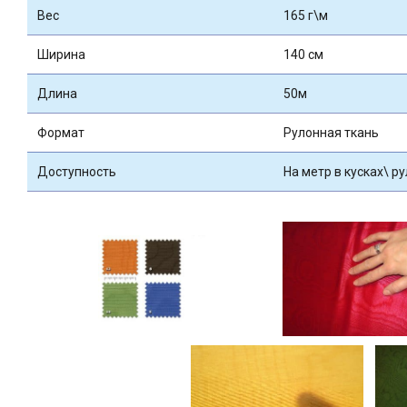
Вес
165 г\м
Ширина
140 см
Длина
50м
Формат
Рулонная ткань
Доступность
На метр в кусках\ р