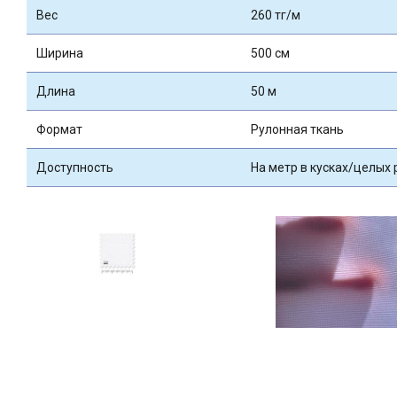
Вес
260 тг/м
Ширина
500 см
Длина
50 м
Формат
Рулонная ткань
Доступность
На метр в кусках/целых 