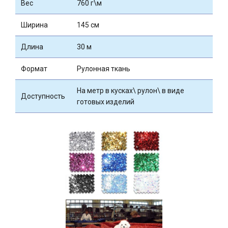
Вес
760 г\м
Ширина
145 см
Длина
30 м
Формат
Рулонная ткань
На метр в кусках\ рулон\ в виде
Доступность
готовых изделий