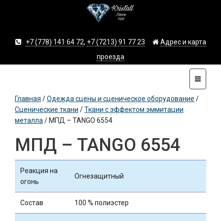
+7 (778) 141 64 72
,
+7 (7213) 91 77 23
Адрес и карта
проезда
Главная
/
Одежда сцены и сценическое оборудование
/
Сценические ткани
/
Ткани с эффектом эммитации
металла
/
МПД – TANGO 6554
МПД – TANGO 6554
Реакция на
Огнезащитный
огонь
Состав
100 % полиэстер