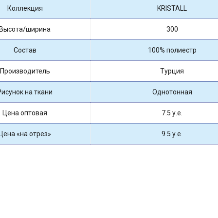
Коллекция
KRISTALL
Высота/ширина
300
Состав
100% полиестр
Производитель
Турция
Рисунок на ткани
Однотонная
Цена оптовая
7.5 у.е.
Цена «на отрез»
9.5 у.е.