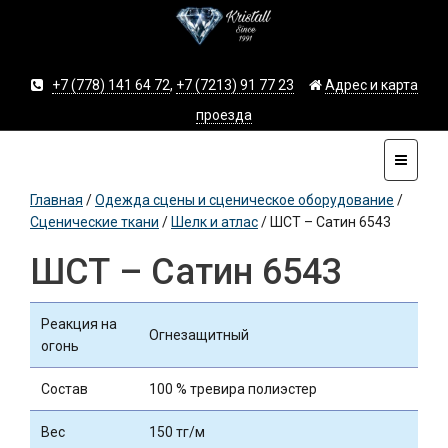
+7 (778) 141 64 72
,
+7 (7213) 91 77 23
Адрес и карта
проезда
Главная
/
Одежда сцены и сценическое оборудование
/
Сценические ткани
/
Шелк и атлас
/
ШСТ – Сатин 6543
ШСТ – Сатин 6543
Реакция на
Огнезащитный
огонь
Состав
100 % тревира полиэстер
Вес
150 тг/м