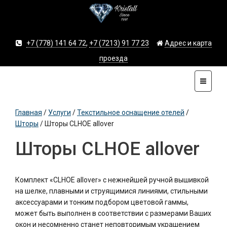
+7 (778) 141 64 72
,
+7 (7213) 91 77 23
Адрес и карта
проезда
Главная
/
Услуги
/
Текстильное оснащение отелей
/
Шторы
/
Шторы CLHOE allover
Шторы CLHOE allover
Комплект «CLHOE allover» с нежнейшей ручной вышивкой
на шелке, плавными и струящимися линиями, стильными
аксессуарами и тонким подбором цветовой гаммы,
может быть выполнен в соответствии с размерами Ваших
окон и несомненно станет неповторимым украшением