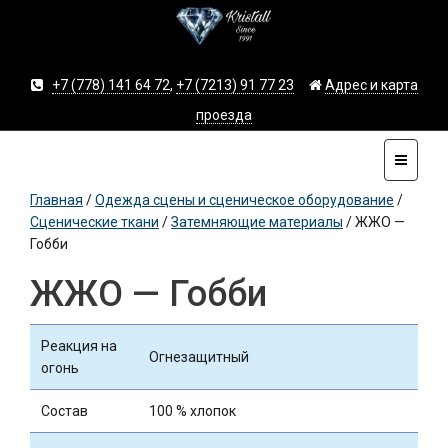
+7 (778) 141 64 72
,
+7 (7213) 91 77 23
Адрес и карта
проезда
Главная
/
Одежда сцены и сценическое оборудование
/
Сценические ткани
/
Затемняющие материалы
/
ЖЖО —
Гобби
ЖЖО — Гобби
Реакция на
Огнезащитный
огонь
Состав
100 % хлопок