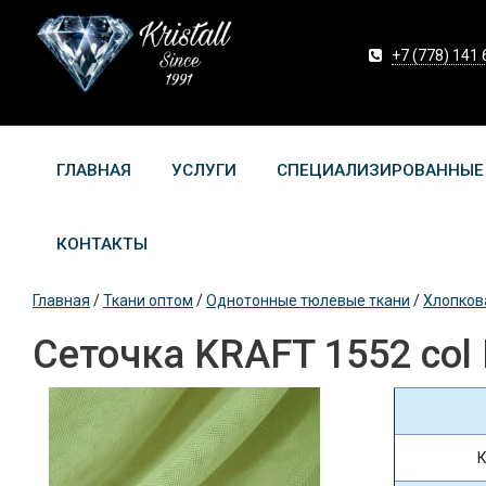
+7 (778) 141 
ГЛАВНАЯ
УСЛУГИ
СПЕЦИАЛИЗИРОВАННЫЕ
КОНТАКТЫ
Главная
/
Ткани оптом
/
Однотонные тюлевые ткани
/
Хлопков
Сеточка KRAFT 1552 col 
К