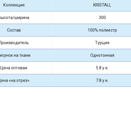
Коллекция
KRISTALL
Высота/ширина
300
Состав
100% полиестр
Производитель
Турция
исунок на ткани
Однотонная
Цена оптовая
5.8 у.е.
Цена «на отрез»
7.8 у.е.